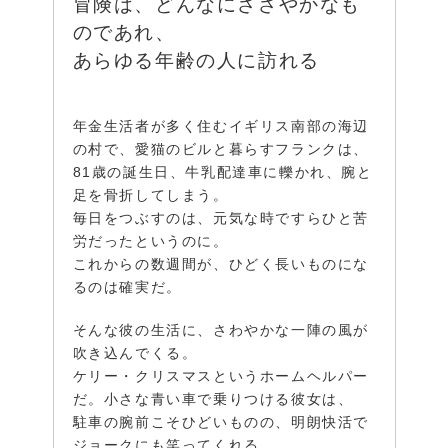
冒険は、どんなにささやかなも
のであれ、
あらゆる年齢の人に訪れる
年金生活者が多く住むイギリス南部の海辺
の村で、愛猫のビルと暮らすフランクは、
81歳の誕生日、牛乳配達車に轢かれ、腕と
足を骨折してしまう。
毎日をつぶすのは、元気な時ですらひと苦
労だったというのに。
これからの数週間が、ひどく長いものにな
るのは確実だ。
そんな彼の生活に、さわやかな一陣の風が
吹き込んでくる。
ケリー・クリスマスというホームヘルパー
だ。小さな青い車で乗りつける彼女は、
駐車の腕前こそひどいものの、明朗快活で
ジョークにも笑ってくれる。