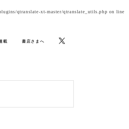
gins/qtranslate-xt-master/qtranslate_utils.php
on line
b連載
書店さまへ