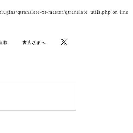
gins/qtranslate-xt-master/qtranslate_utils.php
on line
b連載
書店さまへ