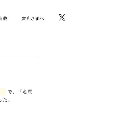
b連載
書店さまへ
」
で、『名馬
した。