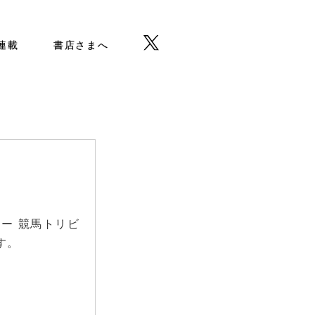
b連載
書店さまへ
ー 競馬トリビ
す。