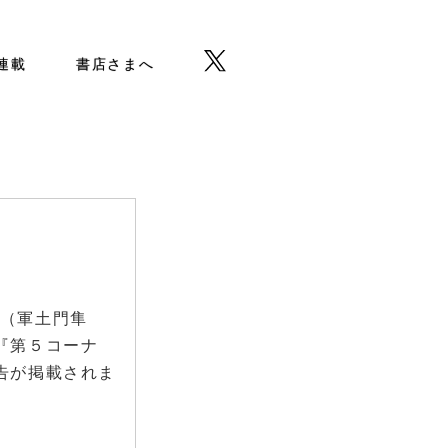
b連載
書店さまへ
』（軍土門隼
『第５コーナ
告が掲載されま