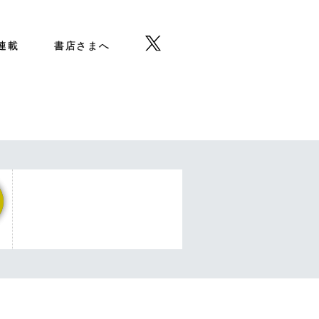
b連載
書店さまへ