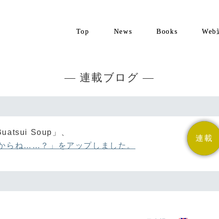
Top
News
Books
We
— 連載ブログ —
tsui Soup」、
連載
お知らせ
いからね……？」をアップしました。