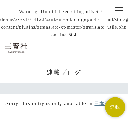
Warning
: Uninitialized string offset 2 in
/home/xsvx1014123/sankenbook.co.jp/public_html/stora
content/plugins/qtranslate-xt-master/qtranslate_utils.php
on line
504
— 連載ブログ —
Sorry, this entry is only available in
日本語
.
連載