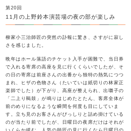
第20回
11月の上野鈴本演芸場の夜の部が楽しみ
柳家小三治師匠の突然の訃報に驚き、さすがに寂し
さを感じました。
晩年はホール落語のチケット入手が困難で、当日券
で入れる寄席の高座を見に行くくらいでしたが、そ
の日の寄席は前座さんの出番から独特の熱気につつ
まれ、ヒザの色物さん（たいていは紙切りの林家正
楽師でした）が下がり、高座が整えられ、出囃子の
「二上り鞨鼓」が鳴りはじめたとたん、客席全体が
前のめりになるような瞬間を何度も目にしていま
す。立ち見のお客さんがびっしりと詰め掛けている
のが当たり前でしたが、日曜日の夜席だけはそれが
いくらか緩む。人気の師匠の見に行くなら日曜日の