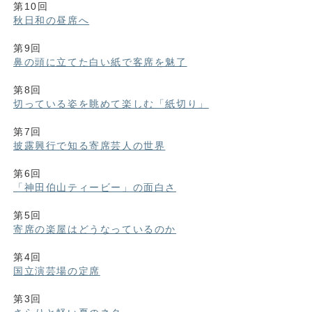
第10回
秋日和の昼席へ
第9回
鼻の頭に立てた白い紙で客席を魅了
第8回
切っている姿を眺めて楽しむ「紙切り」
第7回
披露興行で知る寄席芸人の世界
第6回
「神田伯山ティービー」の面白さ
第5回
寄席の楽屋はどうなっているのか
第4回
国立演芸場の定席
第3回