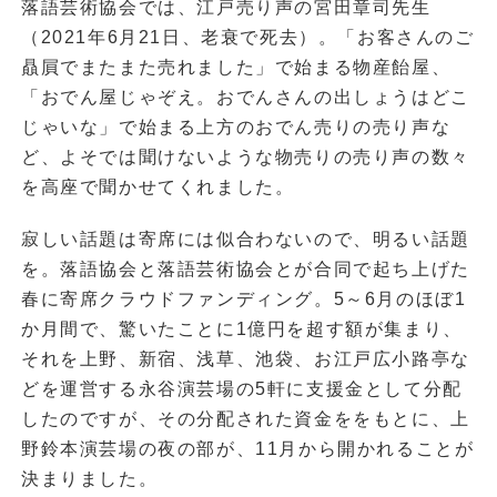
落語芸術協会では、江戸売り声の宮田章司先生
（2021年6月21日、老衰で死去）。「お客さんのご
贔屓でまたまた売れました」で始まる物産飴屋、
「おでん屋じゃぞえ。おでんさんの出しょうはどこ
じゃいな」で始まる上方のおでん売りの売り声な
ど、よそでは聞けないような物売りの売り声の数々
を高座で聞かせてくれました。
寂しい話題は寄席には似合わないので、明るい話題
を。落語協会と落語芸術協会とが合同で起ち上げた
春に寄席クラウドファンディング。5～6月のほぼ1
か月間で、驚いたことに1億円を超す額が集まり、
それを上野、新宿、浅草、池袋、お江戸広小路亭な
どを運営する永谷演芸場の5軒に支援金として分配
したのですが、その分配された資金ををもとに、上
野鈴本演芸場の夜の部が、11月から開かれることが
決まりました。