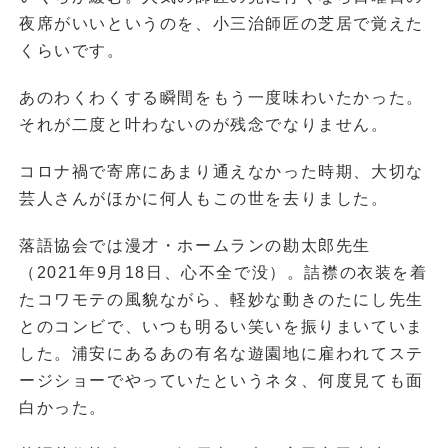
夜席がいいというのを、小三治師匠の芝居で覚えた
くらいです。
あのわくわくする瞬間をもう一度味わいたかった。
それが二度と叶わないのが残念でなりません。
コロナ禍で寄席にあまり通えなかった時期、大切な
芸人さんがほかに何人もこの世を去りました。
落語協会では漫才・ホームランの勘太郎先生
（2021年9月18日、心不全で没）。詰襟の衣装を着
たコワモテの風貌ながら、軽妙な動きのたにし先生
とのコンビで、いつも明るい笑いを振りまいていま
した。浦安にあるあの有名な遊園地に雇われてステ
ージショーでやっていたというネタ、何度見ても面
白かった。