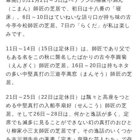
幕開けの11月2日～5日はベテランの柳家小満ん
（こまん）師匠の芝居で、初日は十八番の「寝
床」。6日～10日はていねいな語り口が持ち味の古
今亭今松師匠の芝居。7日の「らくだ」が私は楽し
みです。
11日～14日（15日は定休日）は、師匠であり父で
もある名をこの秋に襲名したばかりの古今亭圓菊
（えんぎく）師匠の芝居。16日～20日は持ちネタ
の多い中堅真打の三遊亭萬窓（まんそう）師匠の芝
居。
21日～25日（22日は定休日）は飄々と高座をつと
める中堅真打の入船亭扇好（せんこう）師匠の芝
居。そして26日～28日は、何かと逸話が多く、定
席でも滅多に見ることができない幻の真打のおひと
り柳家小三太師匠の芝居です。その逸話のいくつか
を吉川潮先生の著書『完本・突飛な芸人たち』で存