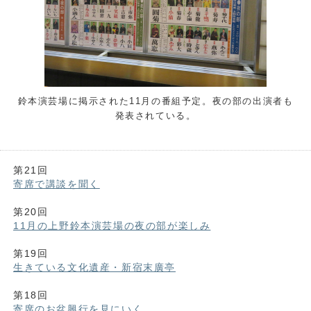
鈴本演芸場に掲示された11月の番組予定。夜の部の出演者も
発表されている。
第21回
寄席で講談を聞く
第20回
11月の上野鈴本演芸場の夜の部が楽しみ
第19回
生きている文化遺産・新宿末廣亭
第18回
寄席のお盆興行を見にいく