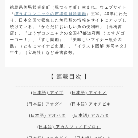
徳島県美馬郡貞光町（現つるぎ町）生まれ。ウェブサイト
『
ぼうずコンニャクの市場魚貝類図鑑
』主宰。40年にわた
り、日本全国で収集した魚貝類の情報をサイトにアップし
続けている。『からだにおいしい魚の便利帳』（高橋書
店）、『ぼうずコンニャクの全国47都道府県 うますぎゴ
ーゴー！』、『すし図鑑』、『美味しいマイナー魚介図
鑑』（ともにマイナビ出版）、『イラスト図解 寿司ネタ1
年生』（宝島社）など著書多数。
連載目次
(日本語) アイゴ
(日本語) アイナメ
(日本語) アオダイ
(日本語) アオチビキ
(日本語) アオハタ
(日本語) アカハタ
(日本語) アカムツ（ノドグロ）