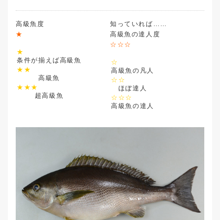
高級魚度
★
高級魚の達人度
☆☆☆
★
条件が揃えば高級魚
☆
★★
高級魚の凡人
高級魚
☆☆
★★★
ほぼ達人
超高級魚
☆☆☆
高級魚の達人