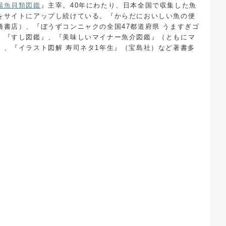
場魚貝類図鑑
』主宰。40年にわたり、日本全国で収集した魚
をサイトにアップし続けている。『からだにおいしい魚の便
橋書店）、『ぼうずコンニャクの全国47都道府県 うますぎゴ
、『すし図鑑』、『美味しいマイナー魚介図鑑』（ともにマ
）、『イラスト図解 寿司ネタ1年生』（宝島社）など著書多