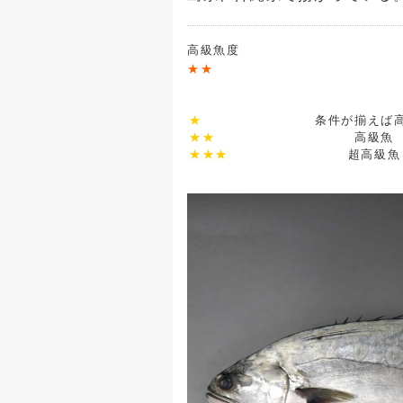
高級魚度
★★
★
条件が揃えば
★★
高級魚
★★★
超高級魚