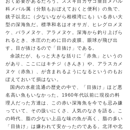
おく必要があるだろう。スズキ目カサゴ亜目メバル
科メバル属（分類もおぼえておくと便利）の魚で、
銚子以北に（少ないながら相模湾にも）いる赤い大
型の深海魚だ。標準和名はオオサガ、ヒレグロメヌ
ケ、バラメヌケ、アラメヌケ。深海から釣り上げら
れるとき、水圧のために目の皮膜、眼球が飛び出
す。目が抜けるので「目抜け」である。
余談だが、もっと大きな括りに「赤魚」というの
があり、ここにはキチジ（きんき）や、アラスカメ
ヌケ（赤魚）、が含まれるようになるというのもお
ぼえておいて損はない。
国内の水産流通の歴史の中で、「目抜け」ほど悪
名高い魚もいなかった。1960年代以前に現役の料
理人だった方達は、この赤い深海魚を今でも忌み嫌
っていて、その扱いにくさ、人気のなさを語る。こ
の時代、脂の少ない上品な味の魚が高く、脂の多い
「目抜け」は嫌われて安かったのである。北洋や北