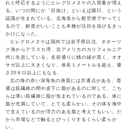
れと呼応するようにヒレグロメヌケの入荷量が増え
る。いつの間にか「目抜け」といえば羅臼、という
認識が生まれている。北海道から航空便でやってく
るので、鮮度がいいことも本種が注目を浴びるきっ
かけになった。
ヒレグロメヌケは国内では岩手県以北、オホーツ
ク海からアラスカ湾、北アメリカのカリフォルニア
州に生息している。名前通りに鰭の縁が黒く、オオ
サガ以上に大きくなり、体長１メートルを超え、重
さ20キロ以上にもなる。
北の海の赤い深海魚の身質には共通点がある。普
通は筋繊維の間や皮下に脂があるのに対して、こち
らは薄い筋繊維に脂が包まれているのである。体に
脂が充満していて、とても柔らかい。その体を海中
で支えているのが浮力のある脂と考えてもいい。だ
から市場などで触るとびっくりするくらい柔らか
い。