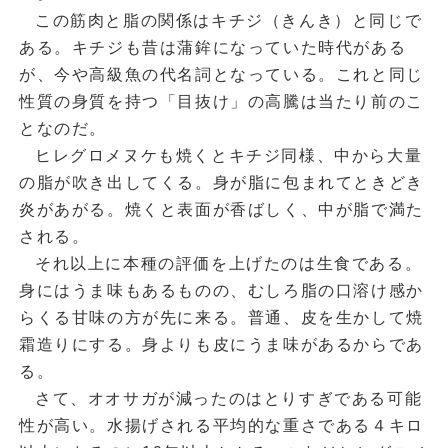
この筋肉と脂の関係はキチジ（きんき）と同じで
ある。キチジも昔は蒲鉾になっていた時代がある
が、今や高級魚の代名詞となっている。これと同じ
性質の身質を持つ「目抜け」の高騰は当たり前のこ
となのだ。
ヒレグロメヌケも焼くとキチジ同様、中から大量
の脂が吹き出してくる。身が脂に包まれてときどき
炎があがる。焼くと表面が香ばしく、中が脂で満た
される。
それ以上に本種の評価を上げたのは生食である。
身にはうま味もあるものの、むしろ脂の口溶け感か
らくる甘味の方が先に来る。普通、皮を生かして焼
霜造りにする。身よりも皮にうま味があるからであ
る。
さて、オオサガが減ったのはとりすぎである可能
性が高い。水揚げされる平均的な重さである４キロ