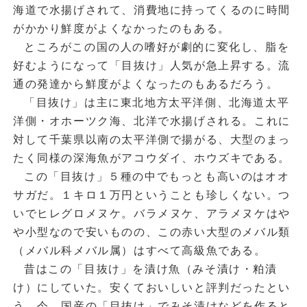
海道で水揚げされて、消費地に持ってくるのに時間
がかかり鮮度がよくなかったのもある。
ところがこの国の人の嗜好が劇的に変化し、脂を
好むようになって「目抜け」人気が急上昇する。流
通の発達から鮮度がよくなったのもあるだろう。
「目抜け」は主に東北地方太平洋側、北海道太平
洋側・オホーツク海、北洋で水揚げされる。これに
対して千葉県以南の太平洋側で揚がる、大型のまっ
たく同様の深海魚がアコウダイ、ホウズキである。
この「目抜け」５種の中でもっとも高いのはオオ
サガだ。１キロ１万円ということも珍しくない。つ
いでヒレグロメヌケ。バラメヌケ、アラメヌケはや
や小型なので安いものの、この赤い大型のメバル類
（メバル科メバル属）はすべて高級魚である。
昔はこの「目抜け」を漬け魚（みそ漬け・粕漬
け）にしていた。安くておいしいと評判だったとい
う。今、国産の「目抜け」でみそ漬けなどを作ると