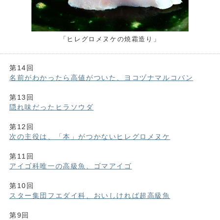
「ヒレグロメヌケの焼霜造り」
第14回
名前がわかったら高値がついた、ヨコヅナマルコバン
第13回
隠れ味だったヒラソウダ
第12回
次の主役は、「本」がつかないヒレグロメヌケ
第11回
アイゴ科唯一の高級魚、ゴマアイゴ
第10回
スター集団フエダイ科、おいしければ超高級魚
第9回