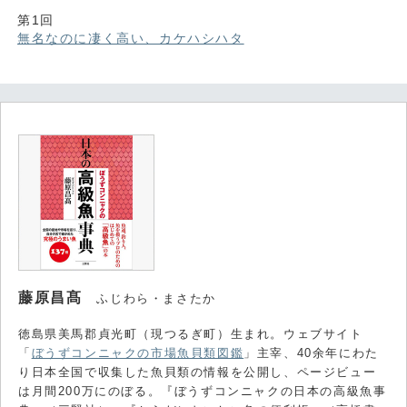
第1回
無名なのに凄く高い、カケハシハタ
藤原昌髙
ふじわら・まさたか
徳島県美馬郡貞光町（現つるぎ町）生まれ。ウェブサイト
「
ぼうずコンニャクの市場魚貝類図鑑
」主宰、40余年にわた
り日本全国で収集した魚貝類の情報を公開し、ページビュー
は月間200万にのぼる。『ぼうずコンニャクの日本の高級魚事