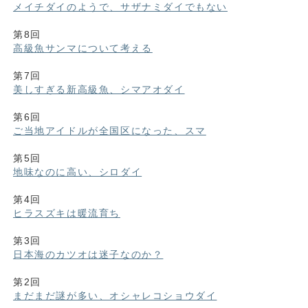
メイチダイのようで、サザナミダイでもない
第8回
高級魚サンマについて考える
第7回
美しすぎる新高級魚、シマアオダイ
第6回
ご当地アイドルが全国区になった、スマ
第5回
地味なのに高い、シロダイ
第4回
ヒラスズキは暖流育ち
第3回
日本海のカツオは迷子なのか？
第2回
まだまだ謎が多い、オシャレコショウダイ