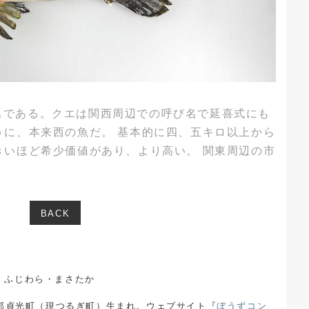
名である。クエは関西周辺での呼び名で延喜式にも
うに、本来西の魚だ。 基本的に四、五キロ以上から
きいほど希少価値があり、より高い。 関東周辺の市
BACK
ふじわら・まさたか
郡貞光町（現つるぎ町）生まれ。ウェブサイト『
ぼうずコン