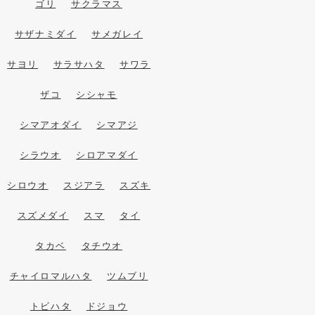
ゴリ
サクラマス
サザナミダイ
サメガレイ
サヨリ
サラサハタ
サワラ
ザコ
シシャモ
シマアオダイ
シマアジ
シラウオ
シロアマダイ
シロウオ
スジアラ
スズキ
スズメダイ
スマ
タイ
タカベ
タチウオ
チャイロマルハタ
ツムブリ
トビハタ
ドジョウ