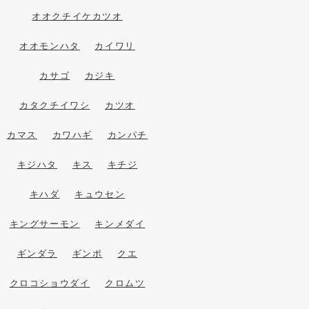
オオクチイケカツオ
オオモンハタ
カイワリ
カサゴ
カジキ
カタクチイワシ
カツオ
カマス
カワハギ
カンパチ
キジハタ
キス
キチジ
キハダ
キュウセン
キングサーモン
キンメダイ
ギンダラ
ギンポ
クエ
クロコショウダイ
クロムツ