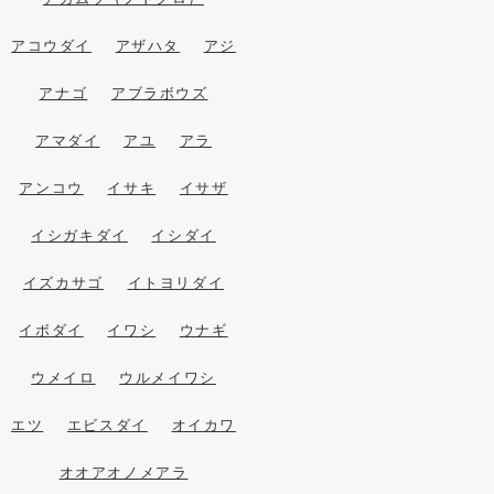
アコウダイ
アザハタ
アジ
アナゴ
アブラボウズ
アマダイ
アユ
アラ
アンコウ
イサキ
イサザ
イシガキダイ
イシダイ
イズカサゴ
イトヨリダイ
イボダイ
イワシ
ウナギ
ウメイロ
ウルメイワシ
エツ
エビスダイ
オイカワ
オオアオノメアラ