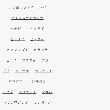
ナンヨウブダイ
ハゼ
ハチジョウアカムツ
ハチビキ
ヒイラギ
ヒゲダイ
ヒメダイ
ヒメフエダイ
ヒラマサ
ヒラメ
フエダイ
フグ
ブリ
ベニザケ
ホシガレイ
本マグロ
ホンモロコ
マクブ
マコガレイ
マサバ
マツカワガレイ
マナガツオ