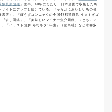
場魚貝類図鑑
』主宰。40年にわたり、日本全国で収集した魚
をサイトにアップし続けている。『からだにおいしい魚の便
橋書店）、『ぼうずコンニャクの全国47都道府県 うますぎゴ
、『すし図鑑』、『美味しいマイナー魚介図鑑』（ともにマ
）、『イラスト図解 寿司ネタ1年生』（宝島社）など著書多