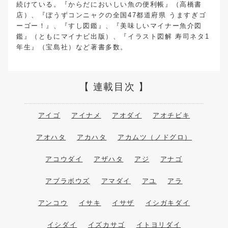
続けている。『からだにおいしい魚の便利帳』（高橋書
店）、『ぼうずコンニャクの全国47都道府県 うますぎゴ
ーゴー！』、『すし図鑑』、『美味しいマイナー魚介図
鑑』（ともにマイナビ出版）、『イラスト図解 寿司ネタ1
年生』（宝島社）など著書多数。
連載目次
アイゴ
アイナメ
アオダイ
アオチビキ
アオハタ
アカハタ
アカムツ（ノドグロ）
アコウダイ
アザハタ
アジ
アナゴ
アブラボウズ
アマダイ
アユ
アラ
アンコウ
イサキ
イサザ
イシガキダイ
イシダイ
イズカサゴ
イトヨリダイ