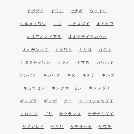
イボダイ
イワシ
ウナギ
ウメイロ
ウルメイワシ
エツ
エビスダイ
オイカワ
オオアオノメアラ
オオクチイケカツオ
オオモンハタ
カイワリ
カサゴ
カジキ
カタクチイワシ
カツオ
カマス
カワハギ
カンパチ
キジハタ
キス
キチジ
キハダ
キュウセン
キングサーモン
キンメダイ
ギンダラ
ギンポ
クエ
クロコショウダイ
クロムツ
ゴリ
サクラマス
サザナミダイ
サメガレイ
サヨリ
サラサハタ
サワラ