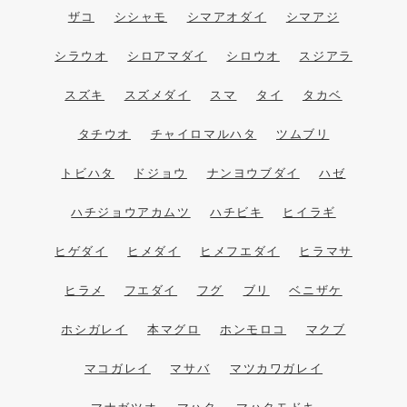
ザコ
シシャモ
シマアオダイ
シマアジ
シラウオ
シロアマダイ
シロウオ
スジアラ
スズキ
スズメダイ
スマ
タイ
タカベ
タチウオ
チャイロマルハタ
ツムブリ
トビハタ
ドジョウ
ナンヨウブダイ
ハゼ
ハチジョウアカムツ
ハチビキ
ヒイラギ
ヒゲダイ
ヒメダイ
ヒメフエダイ
ヒラマサ
ヒラメ
フエダイ
フグ
ブリ
ベニザケ
ホシガレイ
本マグロ
ホンモロコ
マクブ
マコガレイ
マサバ
マツカワガレイ