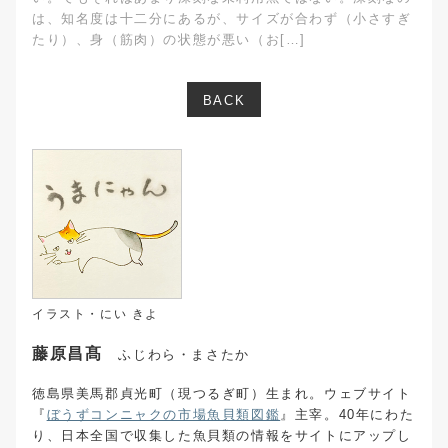
は、知名度は十二分にあるが、サイズが合わず（小さすぎ
たり）、身（筋肉）の状態が悪い（お[…]
BACK
イラスト・にい きよ
藤原昌髙
ふじわら・まさたか
徳島県美馬郡貞光町（現つるぎ町）生まれ。ウェブサイト
『
ぼうずコンニャクの市場魚貝類図鑑
』主宰。40年にわた
り、日本全国で収集した魚貝類の情報をサイトにアップし