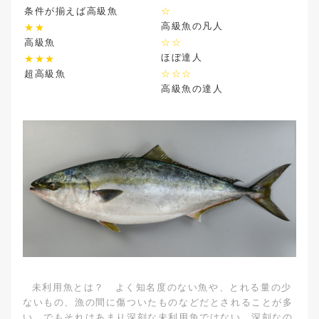
条件が揃えば高級魚
☆
高級魚の凡人
★★
高級魚
☆☆
ほぼ達人
★★★
超高級魚
☆☆☆
高級魚の達人
未利用魚とは？ よく知名度のない魚や、とれる量の少
ないもの、漁の間に傷ついたものなどだとされることが多
い。でもそれはあまり深刻な未利用魚ではない。深刻なの