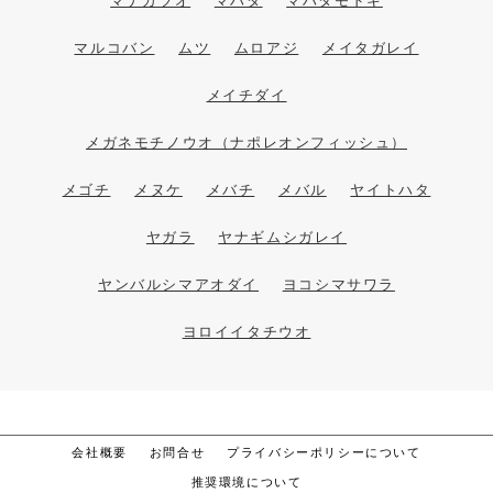
マナガツオ
マハタ
マハタモドキ
マルコバン
ムツ
ムロアジ
メイタガレイ
メイチダイ
メガネモチノウオ（ナポレオンフィッシュ）
メゴチ
メヌケ
メバチ
メバル
ヤイトハタ
ヤガラ
ヤナギムシガレイ
ヤンバルシマアオダイ
ヨコシマサワラ
ヨロイイタチウオ
会社概要
お問合せ
プライバシーポリシーについて
推奨環境について