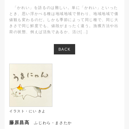
「かれい」を語るのは難しい。単に「かれい」といった
とき、思い浮かべる種は地域地域で替わり、地域地域で価
値観も変わるのだ。しかも季節によって同じ種で、同じ大
きさで同じ鮮度でも、値段がまったく違う。漁獲方法や出
荷の状態、例えば活魚であるか、活け[…]
BACK
イラスト・にい きよ
藤原昌髙
ふじわら・まさたか