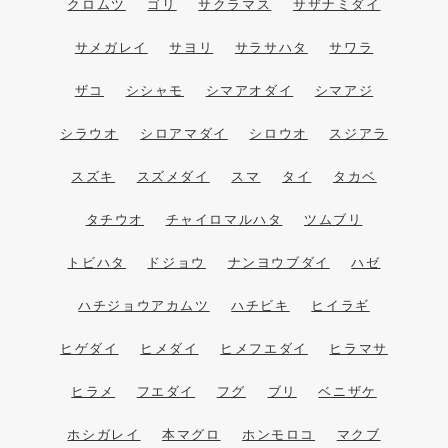
クロムツ
ゴリ
サクラマス
サザナミダイ
サメガレイ
サヨリ
サラサハタ
サワラ
ザコ
シシャモ
シマアオダイ
シマアジ
シラウオ
シロアマダイ
シロウオ
スジアラ
スズキ
スズメダイ
スマ
タイ
タカベ
タチウオ
チャイロマルハタ
ツムブリ
トビハタ
ドジョウ
ナンヨウブダイ
ハゼ
ハチジョウアカムツ
ハチビキ
ヒイラギ
ヒゲダイ
ヒメダイ
ヒメフエダイ
ヒラマサ
ヒラメ
フエダイ
フグ
ブリ
ベニザケ
ホシガレイ
本マグロ
ホンモロコ
マクブ