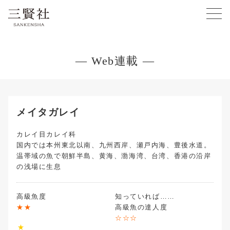
— Web連載 —
メイタガレイ
カレイ目カレイ科
国内では本州東北以南、九州西岸、瀬戸内海、豊後水道。
温帯域の魚で朝鮮半島、黄海、渤海湾、台湾、香港の沿岸
の浅場に生息
高級魚度
★★
高級魚の達人度
☆☆☆
★