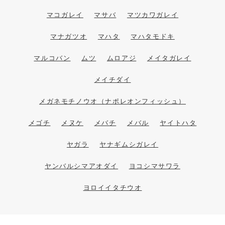
マコガレイ
マサバ
マツカワガレイ
マナガツオ
マハタ
マハタモドキ
マルコバン
ムツ
ムロアジ
メイタガレイ
メイチダイ
メガネモチノウオ（ナポレオンフィッシュ）
メゴチ
メヌケ
メバチ
メバル
ヤイトハタ
ヤガラ
ヤナギムシガレイ
ヤンバルシマアオダイ
ヨコシマサワラ
ヨロイイタチウオ