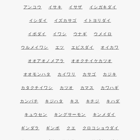
アンコウ
イサキ
イサザ
イシガキダイ
イシダイ
イズカサゴ
イトヨリダイ
イボダイ
イワシ
ウナギ
ウメイロ
ウルメイワシ
エツ
エビスダイ
オイカワ
オオアオノメアラ
オオクチイケカツオ
オオモンハタ
カイワリ
カサゴ
カジキ
カタクチイワシ
カツオ
カマス
カワハギ
カンパチ
キジハタ
キス
キチジ
キハダ
キュウセン
キングサーモン
キンメダイ
ギンダラ
ギンポ
クエ
クロコショウダイ