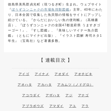
徳島県美馬郡貞光町（現つるぎ町）生まれ。ウェブサイト
『
ぼうずコンニャクの市場魚貝類図鑑
』主宰。40年にわた
り、日本全国で収集した魚貝類の情報をサイトにアップし
続けている。『からだにおいしい魚の便利帳』（高橋書
店）、『ぼうずコンニャクの全国47都道府県 うますぎゴ
ーゴー！』、『すし図鑑』、『美味しいマイナー魚介図
鑑』（ともにマイナビ出版）、『イラスト図解 寿司ネタ1
年生』（宝島社）など著書多数。
連載目次
アイゴ
アイナメ
アオダイ
アオチビキ
アオハタ
アカハタ
アカムツ（ノドグロ）
アコウダイ
アザハタ
アジ
アナゴ
アブラボウズ
アマダイ
アユ
アラ